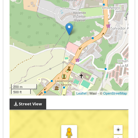
200 m
500 ft
Leaflet
| Wasi - ©
OpenStreetMap
Street View