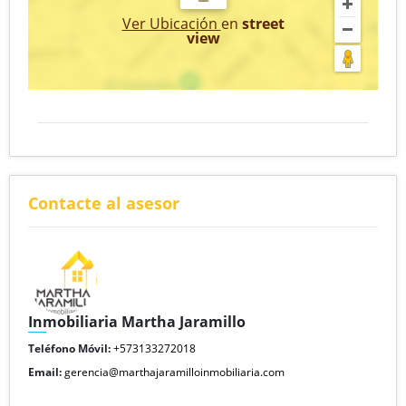
Ver Ubicación
en
street
view
Contacte al asesor
Inmobiliaria Martha Jaramillo
Teléfono Móvil:
+573133272018
Email:
gerencia@marthajaramilloinmobiliaria.com