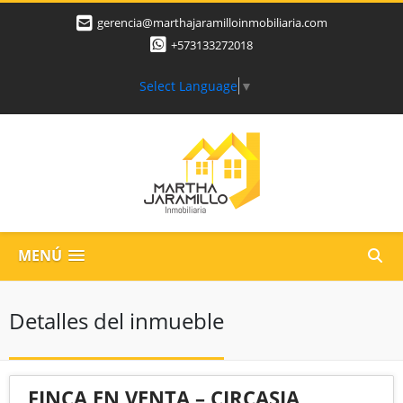
gerencia@marthajaramilloinmobiliaria.com
+573133272018
Select Language
▼
MENÚ
Detalles del inmueble
FINCA EN VENTA – CIRCASIA,