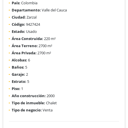
País:
Colombia
Departamento:
Valle del Cauca
Ciudad:
Zarzal
Código:
9427424
Estado:
Usado
Área Construida:
220 m²
Área Terreno:
2700 m²
Área Privada:
2700 m²
Alcobas:
6
Baños:
5
Garaje:
2
Estrato:
5
Piso:
1
Año construcción:
2000
Tipo de inmueble:
Chalet
Tipo de negocio:
Venta