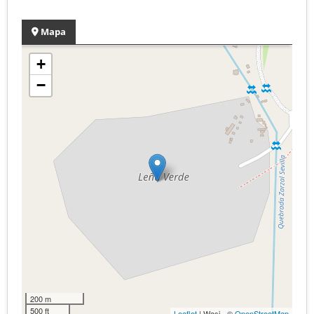
Mapa
+
−
200 m
500 ft
Leaflet
| Wasi - ©
OpenStreetMap