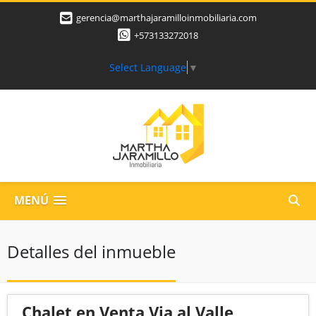
gerencia@marthajaramilloinmobiliaria.com
+573133272018
Select Language
▼
MENÚ
Detalles del inmueble
Chalet en Venta Via al Valle