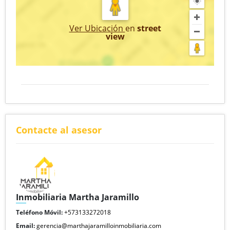
Ver Ubicación
en
street
view
Contacte al asesor
Inmobiliaria Martha Jaramillo
Teléfono Móvil:
+573133272018
Email:
gerencia@marthajaramilloinmobiliaria.com