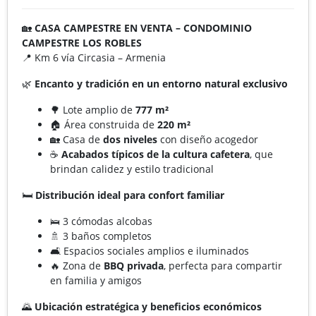
🏡
CASA CAMPESTRE EN VENTA – CONDOMINIO
CAMPESTRE LOS ROBLES
📍 Km 6 vía Circasia – Armenia
🌿
Encanto y tradición en un entorno natural exclusivo
🌳 Lote amplio de
777 m²
🏠 Área construida de
220 m²
🏡 Casa de
dos niveles
con diseño acogedor
☕
Acabados típicos de la cultura cafetera
, que
brindan calidez y estilo tradicional
🛏️
Distribución ideal para confort familiar
🛌 3 cómodas alcobas
🚿 3 baños completos
🛋️ Espacios sociales amplios e iluminados
🔥 Zona de
BBQ privada
, perfecta para compartir
en familia y amigos
🌄
Ubicación estratégica y beneficios económicos