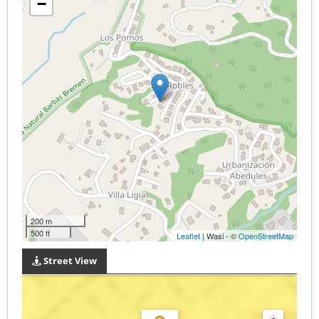
−
200 m
500 ft
Leaflet
| Wasi - ©
OpenStreetMap
Street View