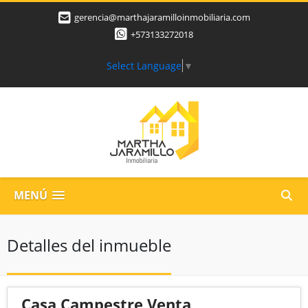
gerencia@marthajaramilloinmobiliaria.com
+573133272018
Select Language
▼
MENÚ
Detalles del inmueble
Casa Campestre Venta