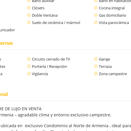
Baño auxiliar
Baño en habitación
Clósets
Cocina integral
Doble Ventana
Gas domiciliario
Suelo de cerámica / mármol
Vista panorámica
municador
ternas
o
Circuito cerrado de TV
Garaje
tes
Portería / Recepción
Terraza
da
Vigilancia
Zona campestre
onal
E DE LUJO EN VENTA
Armenia – agradable clima y entorno exclusivo campestre.
bicada en exclusivo Condominio al Norte de Armenia , ideal para 