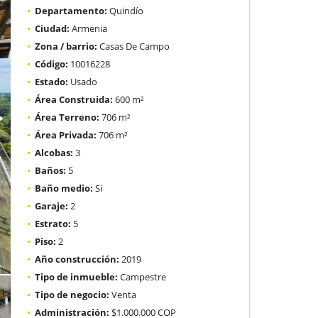
Departamento:
Quindío
Ciudad:
Armenia
Zona / barrio:
Casas De Campo
Código:
10016228
Estado:
Usado
Área Construida:
600 m²
Área Terreno:
706 m²
Área Privada:
706 m²
Alcobas:
3
Baños:
5
Baño medio:
Si
Garaje:
2
Estrato:
5
Piso:
2
Año construcción:
2019
Tipo de inmueble:
Campestre
Tipo de negocio:
Venta
Administración:
$1.000.000 COP