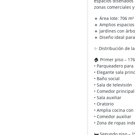
espacios diseñados p
zonas comerciales y 
🔹 Área lote: 706 m²
🔹 Amplios espacios
🔹 Jardines con árbo
🔹 Diseño ideal par
✨ Distribución de l
🏠 Primer piso – 17
• Parqueadero para 
• Elegante sala prin
• Baño social
• Sala de televisión
• Comedor principal
• Sala auxiliar
• Oratorio
• Amplia cocina con
• Comedor auxiliar
• Zona de ropas in
🛏️ Segundo piso – 