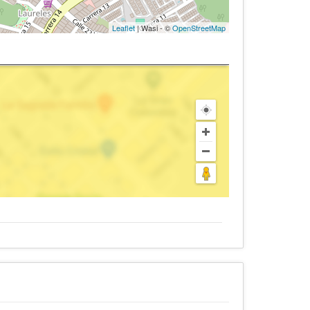
Leaflet
| Wasi - ©
OpenStreetMap