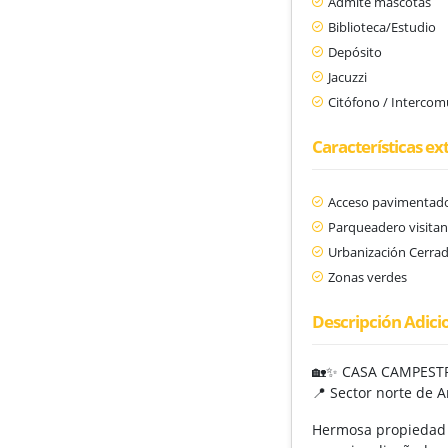
Admite mascotas
Biblioteca/Estudio
Depósito
Jacuzzi
Citófono / Interco
Características ex
Acceso pavimentad
Parqueadero visitan
Urbanización Cerra
Zonas verdes
Descripción Adici
🏡✨ CASA CAMPESTR
📍 Sector norte de 
Hermosa propiedad u