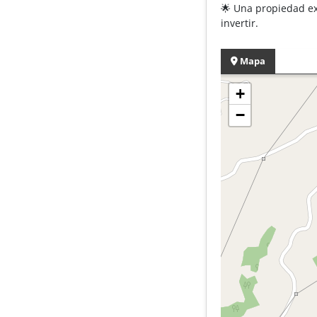
🌟 Una propiedad ex
invertir.
Mapa
+
−