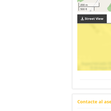
200 m
500 ft
Street View
Contacte al as