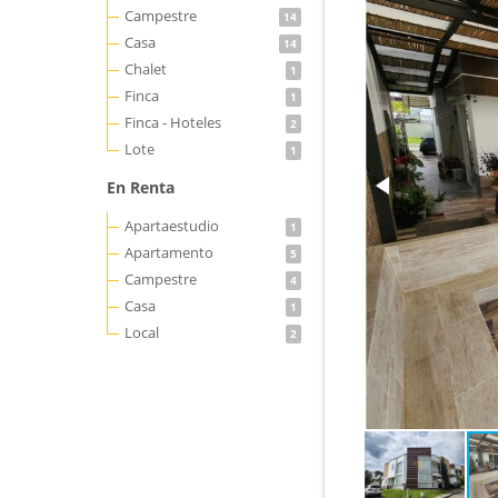
Campestre
14
Casa
14
Chalet
1
Finca
1
Finca - Hoteles
2
Lote
1
En Renta
Apartaestudio
1
Apartamento
5
Campestre
4
Casa
1
Local
2