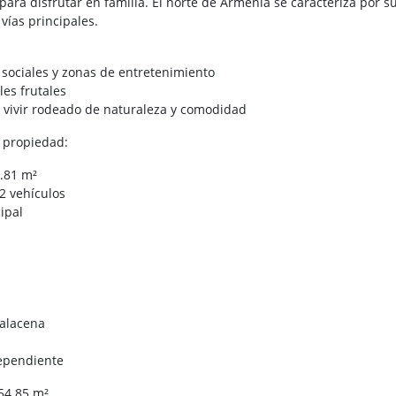
ara disfrutar en familia. El norte de Armenia se caracteriza por su
vías principales.
 sociales y zonas de entretenimiento
les frutales
a vivir rodeado de naturaleza y comodidad
a propiedad:
6.81 m²
2 vehículos
cipal
 alacena
dependiente
154.85 m²