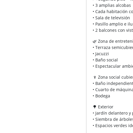
• 3 amplias alcobas
• Cada habitación c
• Sala de televisión
• Pasillo amplio e i
• 2 balcones con vist
🌿 Zona de entreten
• Terraza semicubie
• Jacuzzi
• Baño social
• Espectacular ambi
🍷 Zona social cubie
• Baño independien
• Cuarto de máquina
• Bodega
🌳 Exterior
• Jardín delantero y
• Siembra de árboles
• Espacios verdes id