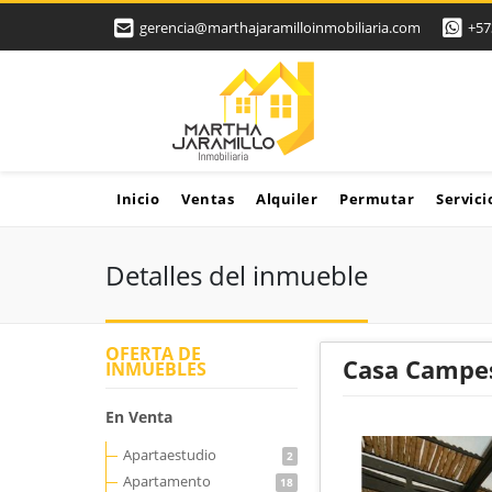
gerencia@marthajaramilloinmobiliaria.com
+57
Inicio
Ventas
Alquiler
Permutar
Servici
Detalles del inmueble
OFERTA DE
Casa Campe
INMUEBLES
En Venta
Apartaestudio
2
Apartamento
18