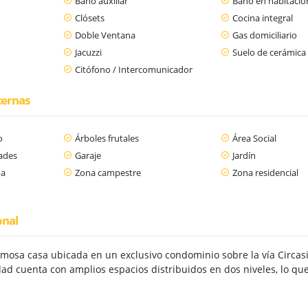
Baño auxiliar
Baño en habitación
Clósets
Cocina integral
Doble Ventana
Gas domiciliario
Jacuzzi
Suelo de cerámica
Citófono / Intercomunicador
ternas
o
Árboles frutales
Área Social
dades
Garaje
Jardín
da
Zona campestre
Zona residencial
onal
osa casa ubicada en un exclusivo condominio sobre la vía Circasia 
dad cuenta con amplios espacios distribuidos en dos niveles, lo qu