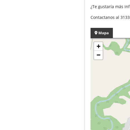
¿Te gustaría más in
Contactanos al 313
Mapa
+
−