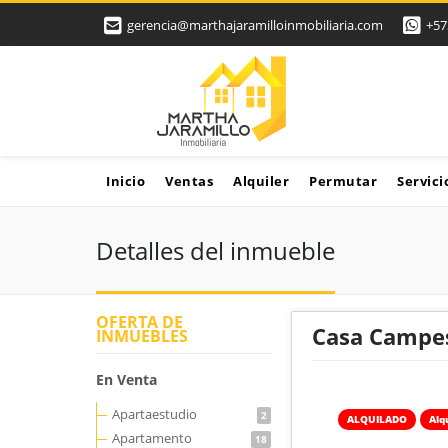
gerencia@marthajaramilloinmobiliaria.com
+57
Inicio
Ventas
Alquiler
Permutar
Servici
Detalles del inmueble
OFERTA DE
Casa Campes
INMUEBLES
En Venta
Apartaestudio
2
ALQUILADO
Alq
Apartamento
18