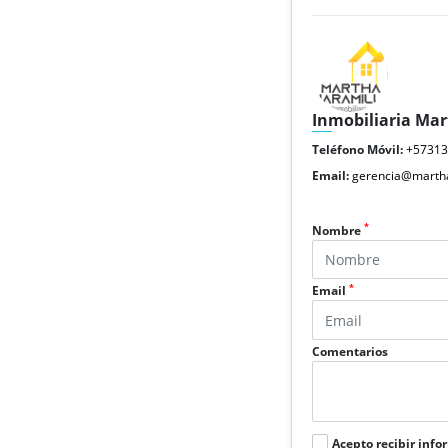
Inmobiliaria Mar
Teléfono Móvil:
+5731
Email:
gerencia@martha
*
Nombre
*
Email
Comentarios
Acepto recibir info