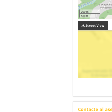
200 m
500 ft
Street View
Contacte al as