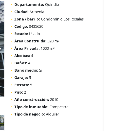
Departamento:
Quindío
Ciudad:
Armenia
Zona / barrio:
Condominio Los Rosales
Código:
8435620
Estado:
Usado
Área Construida:
320 m²
Área Privada:
1000 m²
Alcobas:
4
Baños:
4
Baño medio:
Si
Garaje:
5
Estrato:
5
Piso:
2
Año construcción:
2010
Tipo de inmueble:
Campestre
Tipo de negocio:
Alquiler