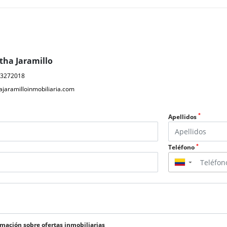
tha Jaramillo
33272018
jaramilloinmobiliaria.com
*
Apellidos
*
Teléfono
▼
rmación sobre ofertas inmobiliarias