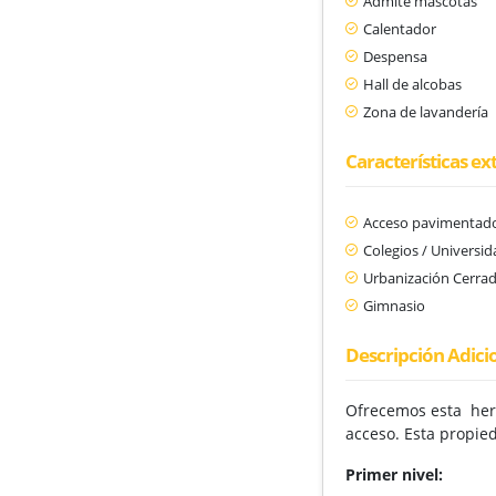
Admite mascotas
Calentador
Despensa
Hall de alcobas
Zona de lavandería
Características ex
Acceso pavimentad
Colegios / Universi
Urbanización Cerra
Gimnasio
Descripción Adici
Ofrecemos esta herm
acceso. Esta propie
Primer nivel: