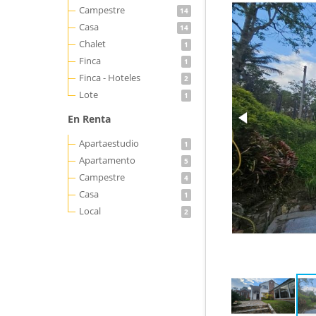
Campestre
14
Casa
14
Chalet
1
Finca
1
Finca - Hoteles
2
Lote
1
En Renta
Apartaestudio
1
Apartamento
5
Campestre
4
Casa
1
Local
2