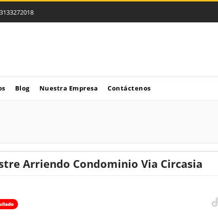
3133272018
os
Blog
Nuestra Empresa
Contáctenos
tre Arriendo Condominio Via Circasia
uilado