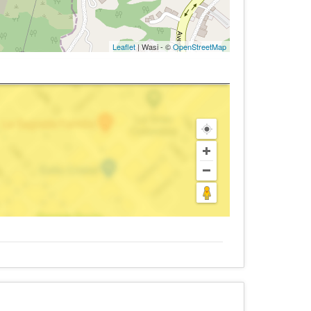
Leaflet
| Wasi - ©
OpenStreetMap