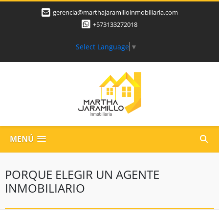
gerencia@marthajaramilloinmobiliaria.com
+573133272018
Select Language
▼
MENÚ
PORQUE ELEGIR UN AGENTE
INMOBILIARIO